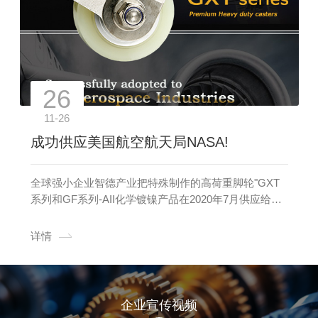
26
11-26
成功供应美国航空航天局NASA!
全球强小企业智德产业把特殊制作的高荷重脚轮"GXT
系列和GF系列-AII化学镀镍产品在2020年7月供应给美
国航空航天局NASA。全球强小企业智德产业把特殊制
作的高荷重脚轮"GXT系列和GF系列-AII化学镀镍产品
详情
在2020年7月供应给美国航空航天NASA。
企业宣传视频